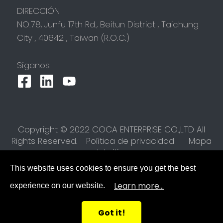
DIRECCIÓN
NO.78, Junfu 17th Rd.,
Beitun District
,
Taichung
City
,
40642
,
Taiwan (R.O.C.)
Síganos
Copyright © 2022 COCA ENTERPRISE CO.,LTD All
Rights Reserved.
Política de privacidad
Mapa
del sitio
This website uses cookies to ensure you get the best
Learn more...
experience on our website.
Got it!