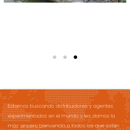
Estamos buscando distribuidores y agentes
experimentados en el mundo y les damos la
más sincera bienvenida a todos los que estén