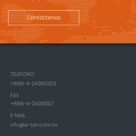
Contáctenos
TELÉFONO
+886-4-24360203
FAX
+886-4-24360107
E-MAIL
info@e-tan.com.tw