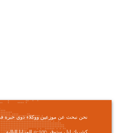
نحن نبحث عن موزعين ووكلاء ذوي خبرة في ال
كشريك لنا ، ستوفر e-tan المزايا التالية: