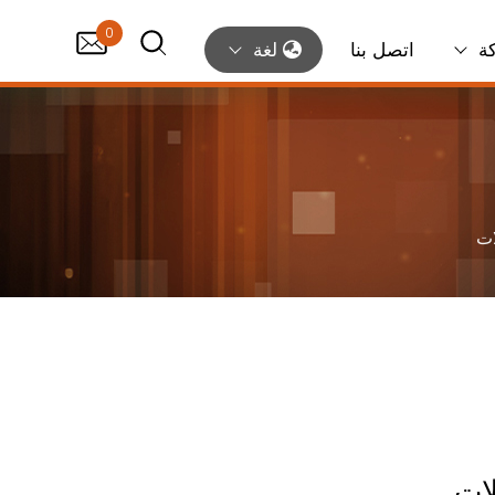
0
ة
اتصل بنا
لغة
ات
لات