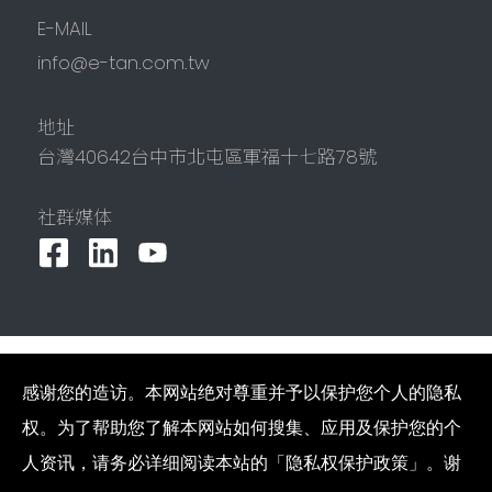
E-MAIL
info@e-tan.com.tw
地址
台灣
40642
台中市
北屯區
軍福十七路78號
社群媒体
感谢您的造访。本网站绝对尊重并予以保护您个人的隐私
Copyright © 2022 COCA ENTERPRISE CO.,LTD All
Rights Reserved.
隐私权政策
网站地图
权。为了帮助您了解本网站如何搜集、应用及保护您的个
人资讯，请务必详细阅读本站的「隐私权保护政策」。谢