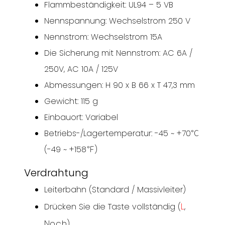
Flammbeständigkeit: UL94 – 5 VB
Nennspannung: Wechselstrom 250 V
Nennstrom: Wechselstrom 15A
Die Sicherung mit Nennstrom: AC 6A /
250V, AC 10A / 125V
Abmessungen: H 90 x B 66 x T 47,3 mm
Gewicht: 115 g
Einbauort: Variabel
Betriebs-/Lagertemperatur: -45 ~ +70℃
(-49 ~ +158℉)
Verdrahtung
Leiterbahn (Standard / Massivleiter)
L
,
Drücken Sie die Taste vollständig (
Noch
)