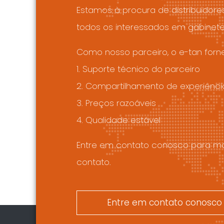
Estamos à procura de distribuido
todos os interessados em gabinetes
Como nosso parceiro, o e-tan forn
1. Suporte técnico do parceiro
2. Compartilhamento de experiênci
3. Preços razoáveis
4. Qualidade estável
Entre em contato conosco para ma
contato.
Entre em contato conosco