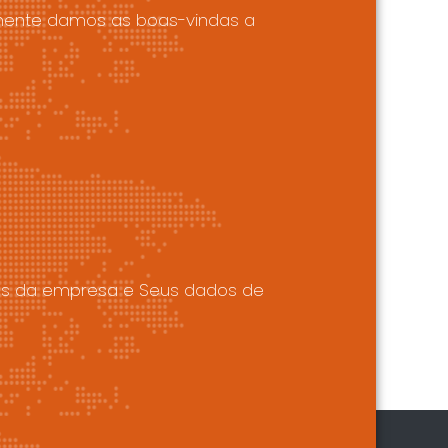
amente damos as boas-vindas a
hes da empresa e Seus dados de