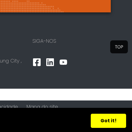
SIGA-NOS
ung City
,
vacidade
Mapa do site
Got it!