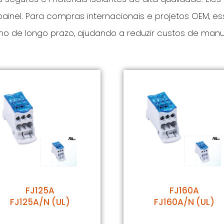
painel. Para compras internacionais e projetos OEM, 
nho de longo prazo, ajudando a reduzir custos de man
FJ125A
FJ160A
FJ125A/N (UL)
FJ160A/N (UL)