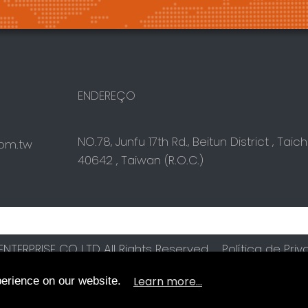
ENDEREÇO
NO.78, Junfu 17th Rd.,
Beitun District
,
Taich
com.tw
40642
,
Taiwan (R.O.C.)
TERPRISE CO.,LTD All Rights Reserved.
Política de Pri
Learn more...
perience on our website.