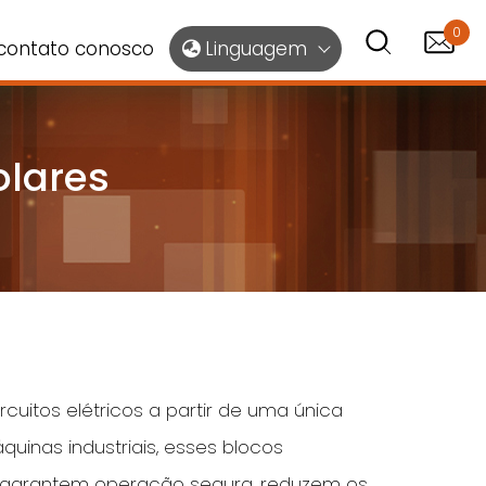
0
contato conosco
Linguagem
olares
cuitos elétricos a partir de uma única
inas industriais, esses blocos
es garantem operação segura, reduzem os