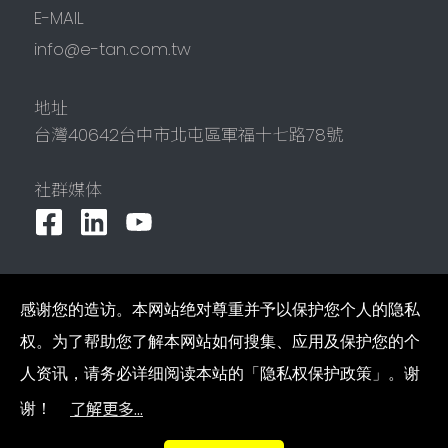
E-MAIL
info@e-tan.com.tw
地址
台灣
40642
台中市
北屯區
軍福十七路78號
社群媒体
感谢您的造访。本网站绝对尊重并予以保护您个人的隐私
Copyright © 2022 COCA ENTERPRISE CO.,LTD All
Rights Reserved.
隐私权政策
网站地图
权。为了帮助您了解本网站如何搜集、应用及保护您的个
人资讯，请务必详细阅读本站的「隐私权保护政策」。谢
了解更多...
谢！