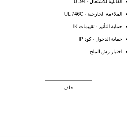
القابلية للاشتعال - UL94
الملاءمة الخارجية - UL 746C
حماية التأثير - تقييمات IK
حماية الدخول - كود IP
اختبار رش الملح
خلف