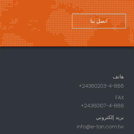
اتصل بنا
هاتف
24360203-4-886+
FAX
24360107-4-886+
بريد إلكتروني
info@e-tan.com.tw