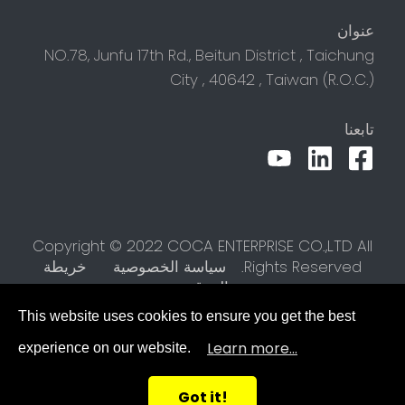
عنوان
NO.78, Junfu 17th Rd.,
Beitun District
,
Taichung
City
,
40642
,
Taiwan (R.O.C.)
تابعنا
Copyright © 2022 COCA ENTERPRISE CO.,LTD All
Rights Reserved.
سياسة الخصوصية
خريطة
الموقع
This website uses cookies to ensure you get the best
Learn more...
experience on our website.
Got it!