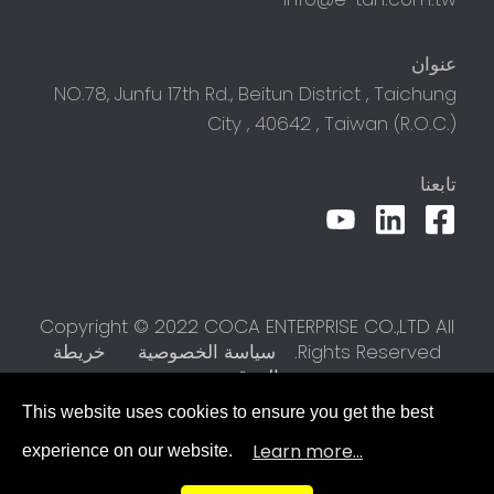
عنوان
NO.78, Junfu 17th Rd.,
Beitun District
,
Taichung
City
,
40642
,
Taiwan (R.O.C.)
تابعنا
Copyright © 2022 COCA ENTERPRISE CO.,LTD All
Rights Reserved.
سياسة الخصوصية
خريطة
الموقع
This website uses cookies to ensure you get the best
Learn more...
experience on our website.