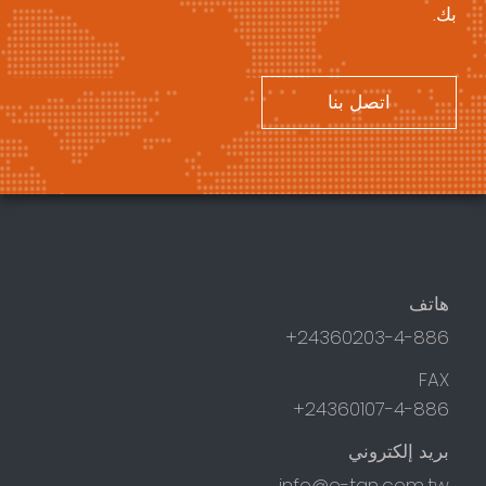
بك.
اتصل بنا
هاتف
24360203-4-886+
FAX
24360107-4-886+
بريد إلكتروني
info@e-tan.com.tw